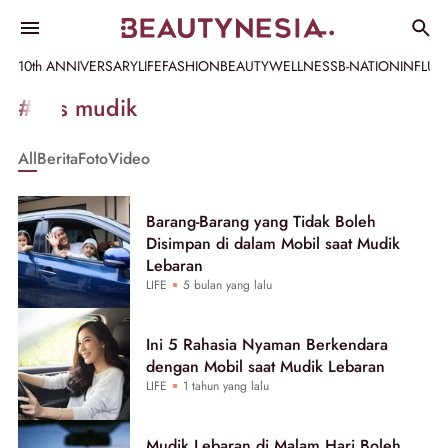
10th ANNIVERSARY
LIFE
FASHION
BEAUTY
WELLNESS
B-NATION
INFLU
Informasi
#tips mudik
[GET_DATA_TITLE]
All
Berita
Foto
Video
-
Beautynesia
Barang-Barang yang Tidak Boleh
Disimpan di dalam Mobil saat Mudik
Lebaran
LIFE
5 bulan yang lalu
Ini 5 Rahasia Nyaman Berkendara
dengan Mobil saat Mudik Lebaran
LIFE
1 tahun yang lalu
Mudik Lebaran di Malam Hari Boleh