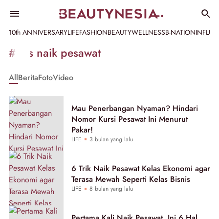
10th ANNIVERSARY
LIFE
FASHION
BEAUTY
WELLNESS
B-NATION
INFLU
Informasi
#tips naik pesawat
[GET_DATA_TITLE]
All
Berita
Foto
Video
-
Beautynesia
Mau Penerbangan Nyaman? Hindari
Nomor Kursi Pesawat Ini Menurut
Pakar!
LIFE
3 bulan yang lalu
6 Trik Naik Pesawat Kelas Ekonomi agar
Terasa Mewah Seperti Kelas Bisnis
LIFE
8 bulan yang lalu
Pertama Kali Naik Pesawat, Ini 6 Hal