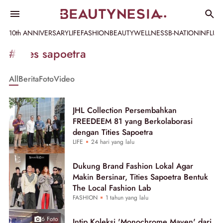
10th ANNIVERSARY
LIFE
FASHION
BEAUTY
WELLNESS
B-NATION
INFLU
Informasi
#tities sapoetra
[GET_DATA_TITLE]
All
Berita
Foto
Video
-
Beautynesia
JHL Collection Persembahkan
FREEDEEM 81 yang Berkolaborasi
dengan Tities Sapoetra
LIFE
24 hari yang lalu
Dukung Brand Fashion Lokal Agar
Makin Bersinar, Tities Sapoetra Bentuk
The Local Fashion Lab
FASHION
1 tahun yang lalu
6 Foto
Intip Koleksi 'Monochrome Maven' dari