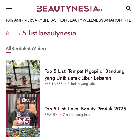
10th ANNIVERSARY
LIFE
FASHION
BEAUTY
WELLNESS
B-NATION
INFLU
Informasi
#top 5 list beautynesia
[GET_DATA_TITLE]
All
Berita
Foto
Video
-
Beautynesia
Top 5 List: Tempat Ngopi di Bandung
yang Unik untuk Libur Lebaran
WELLNESS
5 bulan yang lalu
00:59
Top 5 List: Lokal Beauty Produk 2025
BEAUTY
7 bulan yang lalu