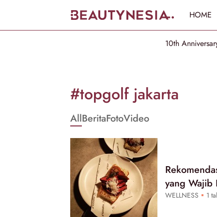
HOME
10th Anniversar
Informasi
[GET_DATA_TITLE]
#topgolf jakarta
-
All
Berita
Foto
Video
Beautynesia
Rekomendasi
yang Wajib
WELLNESS
1 ta