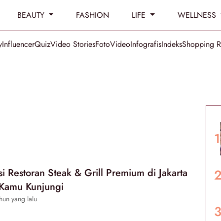
BEAUTY
FASHION
LIFE
WELLNESS
y
Influencer
Quiz
Video Stories
Foto
Video
Infografis
Indeks
Shopping 
 Restoran Steak & Grill Premium di Jakarta
 Kamu Kunjungi
hun yang lalu