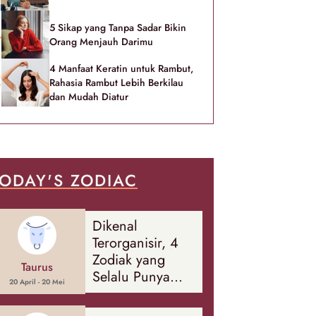
5 Sikap yang Tanpa Sadar Bikin
Orang Menjauh Darimu
4 Manfaat Keratin untuk Rambut,
Rahasia Rambut Lebih Berkilau
dan Mudah Diatur
ODAY'S ZODIAC
Dikenal
Terorganisir, 4
Zodiak yang
Taurus
Selalu Punya
20 April - 20 Mei
Rencana
Cadangan Soal