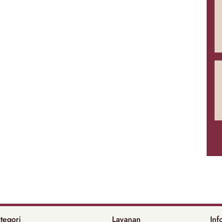
tegori
Layanan
Inf