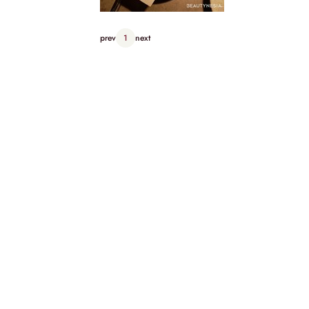
prev
1
next