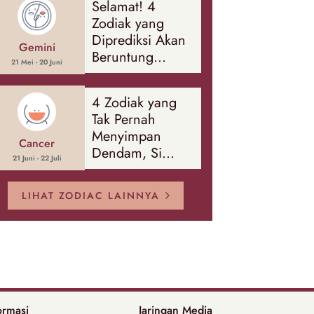
Selamat! 4
Banyak Hal
Zodiak yang
Diprediksi Akan
Gemini
Beruntung
21 Mei - 20 Juni
Sepanjang
Agustus 2026
4 Zodiak yang
Tak Pernah
Menyimpan
Cancer
Dendam, Si
21 Juni - 22 Juli
Paling Mudah
Memaafkan!
LIHAT ZODIAC LAINNYA
ormasi
Jaringan Media