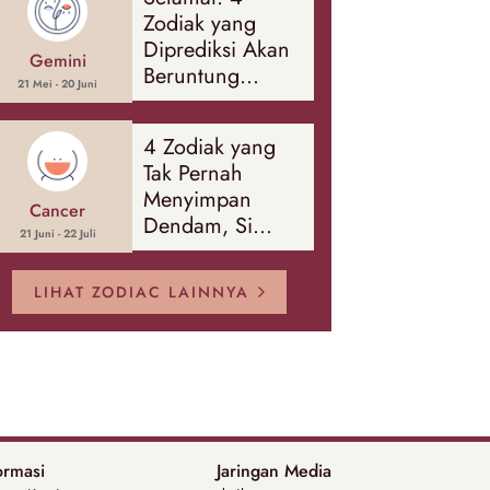
Banyak Hal
Zodiak yang
Diprediksi Akan
Gemini
Beruntung
21 Mei - 20 Juni
Sepanjang
Agustus 2026
4 Zodiak yang
Tak Pernah
Menyimpan
Cancer
Dendam, Si
21 Juni - 22 Juli
Paling Mudah
Memaafkan!
LIHAT ZODIAC LAINNYA
ormasi
Jaringan Media