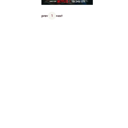
prev
1
next