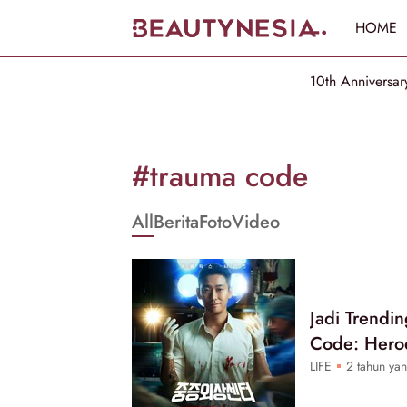
HOME
10th Anniversar
Informasi
[GET_DATA_TITLE]
#trauma code
-
All
Berita
Foto
Video
Beautynesia
Jadi Trendi
Code: Heroe
LIFE
2 tahun yan