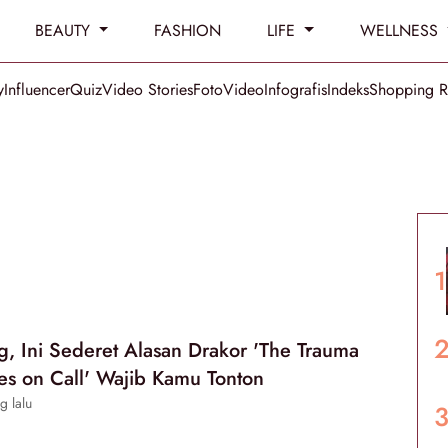
BEAUTY
FASHION
LIFE
WELLNESS
y
Influencer
Quiz
Video Stories
Foto
Video
Infografis
Indeks
Shopping 
ng, Ini Sederet Alasan Drakor 'The Trauma
s on Call' Wajib Kamu Tonton
g lalu