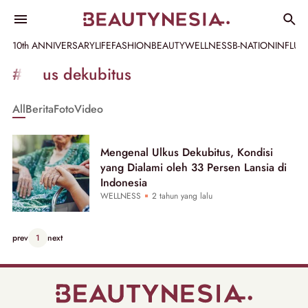
10th ANNIVERSARY
LIFE
FASHION
BEAUTY
WELLNESS
B-NATION
INFLU
Informasi
#ulkus dekubitus
[GET_DATA_TITLE]
All
Berita
Foto
Video
-
Beautynesia
Mengenal Ulkus Dekubitus, Kondisi
yang Dialami oleh 33 Persen Lansia di
Indonesia
WELLNESS
2 tahun yang lalu
prev
1
next