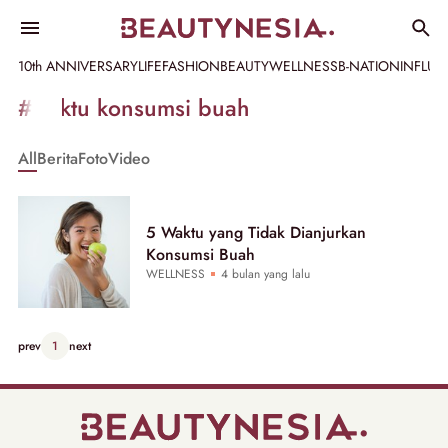
10th ANNIVERSARY
LIFE
FASHION
BEAUTY
WELLNESS
B-NATION
INFLU
Informasi
#waktu konsumsi buah
[GET_DATA_TITLE]
All
Berita
Foto
Video
-
Beautynesia
5 Waktu yang Tidak Dianjurkan
Konsumsi Buah
WELLNESS
4 bulan yang lalu
prev
1
next