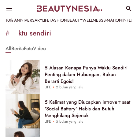
10th ANNIVERSARY
LIFE
FASHION
BEAUTY
WELLNESS
B-NATION
INFLU
Informasi
#waktu sendiri
[GET_DATA_TITLE]
All
Berita
Foto
Video
-
Beautynesia
5 Alasan Kenapa Punya Waktu Sendiri
Penting dalam Hubungan, Bukan
Berarti Egois!
LIFE
2 bulan yang lalu
5 Kalimat yang Diucapkan Introvert saat
'Social Battery' Habis dan Butuh
Menghilang Sejenak
LIFE
5 bulan yang lalu