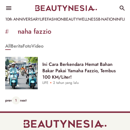
10th ANNIVERSARY
LIFE
FASHION
BEAUTY
WELLNESS
B-NATION
INFLU
Informasi
#yamaha fazzio
[GET_DATA_TITLE]
All
Berita
Foto
Video
-
Beautynesia
Ini Cara Berkendara Hemat Bahan
Bakar Pakai Yamaha Fazzio, Tembus
100 KM/Liter!
LIFE
2 tahun yang lalu
prev
1
next