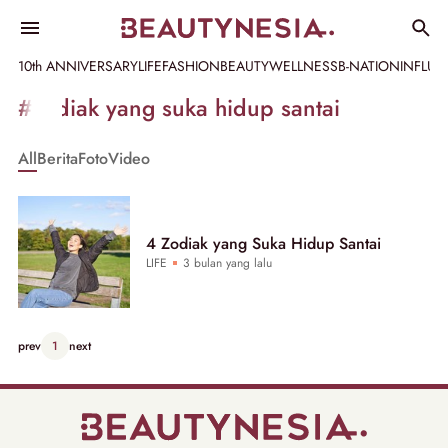
10th ANNIVERSARY
LIFE
FASHION
BEAUTY
WELLNESS
B-NATION
INFLU
Informasi
#zodiak yang suka hidup santai
[GET_DATA_TITLE]
All
Berita
Foto
Video
-
Beautynesia
4 Zodiak yang Suka Hidup Santai
LIFE
3 bulan yang lalu
prev
1
next