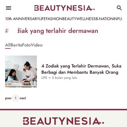
10th ANNIVERSARY
LIFE
FASHION
BEAUTY
WELLNESS
B-NATION
INFLU
Informasi
#zodiak yang terlahir dermawan
[GET_DATA_TITLE]
All
Berita
Foto
Video
-
Beautynesia
4 Zodiak yang Terlahir Dermawan, Suka
Berbagi dan Membantu Banyak Orang
LIFE
5 bulan yang lalu
prev
1
next