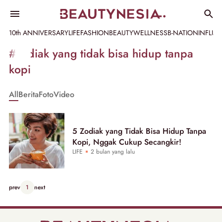
10th ANNIVERSARY
LIFE
FASHION
BEAUTY
WELLNESS
B-NATION
INFLU
Informasi
#zodiak yang tidak bisa hidup tanpa
[GET_DATA_TITLE]
kopi
-
All
Berita
Foto
Video
Beautynesia
5 Zodiak yang Tidak Bisa Hidup Tanpa
Kopi, Nggak Cukup Secangkir!
LIFE
2 bulan yang lalu
prev
1
next