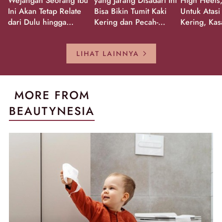
Wejangan Seorang Ibu
yang Jarang Disadari Ini
High Heels,
Ini Akan Tetap Relate
Bisa Bikin Tumit Kaki
Untuk Atasi
dari Dulu hingga
Kering dan Pecah-
Kering, Kas
Sekarang!
Pecah!
Pecah-peca
Kembali Gl
LIHAT LAINNYA
MORE FROM
BEAUTYNESIA