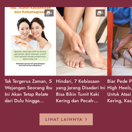
4
5
Tak Tergerus Zaman, 5
Hindari, 7 Kebiasaan
Biar Pede P
Wejangan Seorang Ibu
yang Jarang Disadari Ini
High Heels,
Ini Akan Tetap Relate
Bisa Bikin Tumit Kaki
Untuk Atasi
dari Dulu hingga
Kering dan Pecah-
Kering, Kas
Sekarang!
Pecah!
Pecah-peca
Kembali Gl
LIHAT LAINNYA