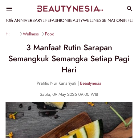
10th ANNIVERSARY
LIFE
FASHION
BEAUTY
WELLNESS
B-NATION
INFLU
Home
Wellness
Food
3 Manfaat Rutin Sarapan
Semangkuk Semangka Setiap Pagi
Hari
Pratitis Nur Kanariyati |
Beautynesia
Sabtu, 09 May 2026 09:00 WIB