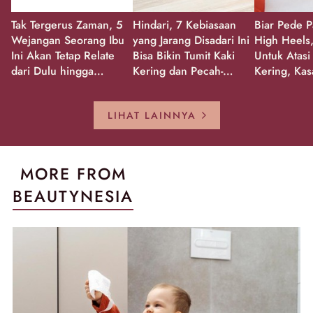
Tak Tergerus Zaman, 5
Hindari, 7 Kebiasaan
Biar Pede P
Wejangan Seorang Ibu
yang Jarang Disadari Ini
High Heels,
Ini Akan Tetap Relate
Bisa Bikin Tumit Kaki
Untuk Atasi
dari Dulu hingga
Kering dan Pecah-
Kering, Kas
Sekarang!
Pecah!
Pecah-peca
Kembali Gl
LIHAT LAINNYA
MORE FROM
BEAUTYNESIA