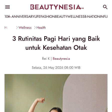
10th ANNIVERSARY
LIFE
FASHION
BEAUTY
WELLNESS
B-NATION
INFLU
Home
Wellness
Health
3 Rutinitas Pagi Hari yang Baik
untuk Kesehatan Otak
Rei K |
Beautynesia
Selasa, 26 May 2026 08:00 WIB