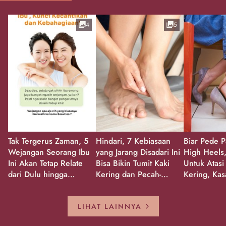
4
5
Tak Tergerus Zaman, 5
Hindari, 7 Kebiasaan
Biar Pede P
Wejangan Seorang Ibu
yang Jarang Disadari Ini
High Heels,
Ini Akan Tetap Relate
Bisa Bikin Tumit Kaki
Untuk Atasi
dari Dulu hingga
Kering dan Pecah-
Kering, Kas
Sekarang!
Pecah!
Pecah-peca
Kembali Gl
LIHAT LAINNYA