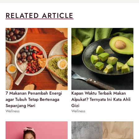
RELATED ARTICLE
7 Makanan Penambah Energi
Kapan Waktu Terbaik Makan
agar Tubuh Tetap Bertenaga
Alpukat? Ternyata Ini Kata Ahli
Sepanjang Hari
Gizi
Wellness
Wellness