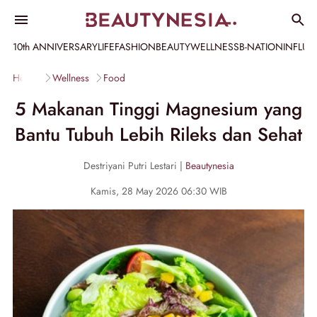
10th ANNIVERSARY
LIFE
FASHION
BEAUTY
WELLNESS
B-NATION
INFLU
Home
Wellness
Food
5 Makanan Tinggi Magnesium yang
Bantu Tubuh Lebih Rileks dan Sehat
Destriyani Putri Lestari |
Beautynesia
Kamis, 28 May 2026 06:30 WIB