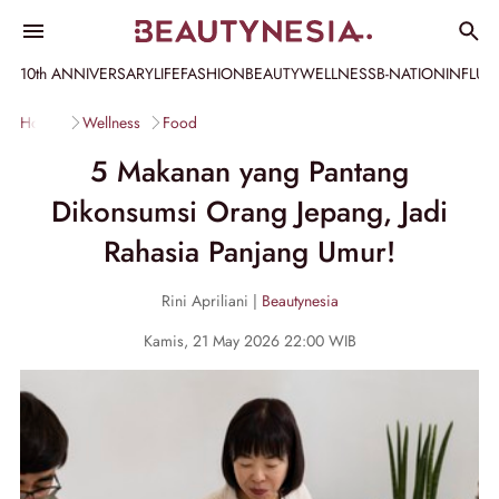
10th ANNIVERSARY
LIFE
FASHION
BEAUTY
WELLNESS
B-NATION
INFLU
Home
Wellness
Food
5 Makanan yang Pantang
Dikonsumsi Orang Jepang, Jadi
Rahasia Panjang Umur!
Rini Apriliani |
Beautynesia
Kamis, 21 May 2026 22:00 WIB