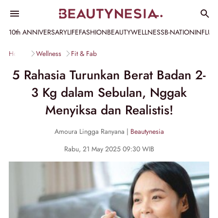
10th ANNIVERSARY
LIFE
FASHION
BEAUTY
WELLNESS
B-NATION
INFLU
Home
Wellness
Fit & Fab
5 Rahasia Turunkan Berat Badan 2-
3 Kg dalam Sebulan, Nggak
Menyiksa dan Realistis!
Amoura Lingga Ranyana |
Beautynesia
Rabu, 21 May 2025 09:30 WIB