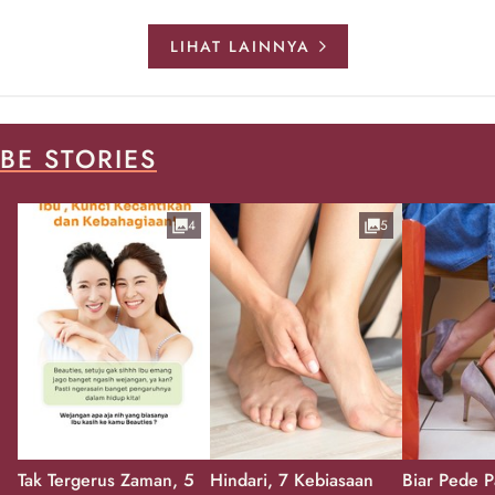
LIHAT LAINNYA
BE STORIES
4
5
Tak Tergerus Zaman, 5
Hindari, 7 Kebiasaan
Biar Pede P