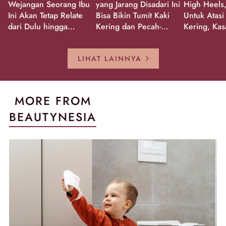
Wejangan Seorang Ibu
yang Jarang Disadari Ini
High Heels,
Ini Akan Tetap Relate
Bisa Bikin Tumit Kaki
Untuk Atasi
dari Dulu hingga
Kering dan Pecah-
Kering, Kas
Sekarang!
Pecah!
Pecah-peca
Kembali Gl
LIHAT LAINNYA
MORE FROM
BEAUTYNESIA