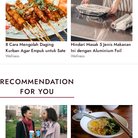
8 Cara Mengolah Daging
Hindari Masak 5 Jenis Makanan
Kurban Agar Empuk untuk Sate
Ini dengan Aluminium Foil
Wellness
Wellness
RECOMMENDATION
FOR YOU