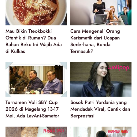
Mau Bikin Tteokbokki
Cara Mengenali Orang
Otentik di Rumah? Dua
Karismatik dari Ucapan
Bahan Beku Ini Wajib Ada
Sederhana, Bunda
di Kulkas
Termasuk?
Turnamen Voli SBY Cup
Sosok Putri Yordania yang
2026 di Magelang 13-17
Mendadak Viral, Cantik dan
Mei, Ada LavAni-Samator
Berprestasi