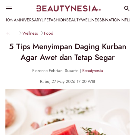
10th ANNIVERSARY
LIFE
FASHION
BEAUTY
WELLNESS
B-NATION
INFLU
Home
Wellness
Food
5 Tips Menyimpan Daging Kurban
Agar Awet dan Tetap Segar
Florence Febriani Susanto |
Beautynesia
Rabu, 27 May 2026 17:00 WIB