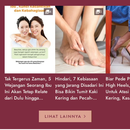
4
5
Tak Tergerus Zaman, 5
Hindari, 7 Kebiasaan
Biar Pede P
Wejangan Seorang Ibu
yang Jarang Disadari Ini
High Heels,
Ini Akan Tetap Relate
Bisa Bikin Tumit Kaki
Untuk Atasi
dari Dulu hingga
Kering dan Pecah-
Kering, Kas
Sekarang!
Pecah!
Pecah-peca
Kembali Gl
LIHAT LAINNYA