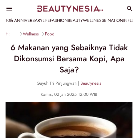
10th ANNIVERSARY
LIFE
FASHION
BEAUTY
WELLNESS
B-NATION
INFLU
Home
Wellness
Food
6 Makanan yang Sebaiknya Tidak
Dikonsumsi Bersama Kopi, Apa
Saja?
Gayuh Tri Pinjungwati |
Beautynesia
Kamis, 02 Jan 2025 12:00 WIB