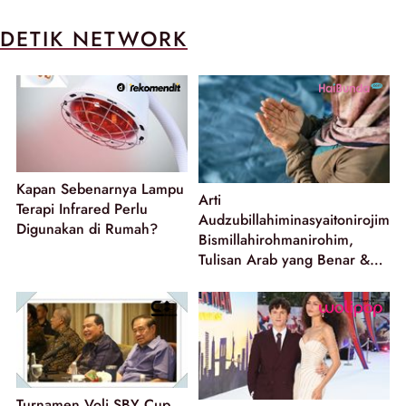
DETIK NETWORK
Kapan Sebenarnya Lampu
Arti
Terapi Infrared Perlu
Audzubillahiminasyaitonirojim
Digunakan di Rumah?
Bismillahirohmanirohim,
Tulisan Arab yang Benar &
Penggunaannya
Turnamen Voli SBY Cup