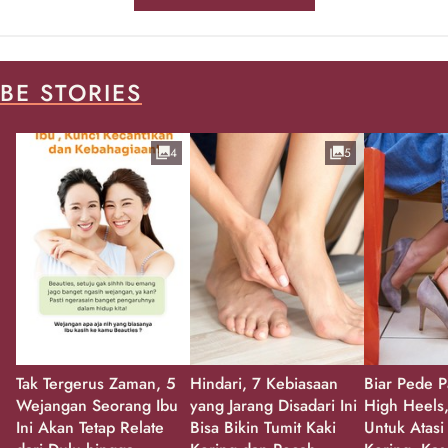
BE STORIES
4
5
Tak Tergerus Zaman, 5
Hindari, 7 Kebiasaan
Biar Pede P
Wejangan Seorang Ibu
yang Jarang Disadari Ini
High Heels,
Ini Akan Tetap Relate
Bisa Bikin Tumit Kaki
Untuk Atasi