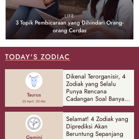
LIFE
3 Topik Pembicaraan yang Dihindari Orang-
orang Cerdas
TODAY'S ZODIAC
Dikenal Terorganisir, 4
Zodiak yang Selalu
Punya Rencana
Taurus
Cadangan Soal Banyak
20 April - 20 Mei
Hal
Selamat! 4 Zodiak yang
Diprediksi Akan
Beruntung Sepanjang
Gemini