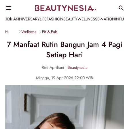
10th ANNIVERSARY
LIFE
FASHION
BEAUTY
WELLNESS
B-NATION
INFLU
Home
Wellness
Fit & Fab
7 Manfaat Rutin Bangun Jam 4 Pagi
Setiap Hari
Rini Apriliani |
Beautynesia
Minggu, 19 Apr 2026 22:00 WIB