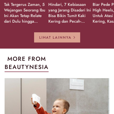
Tak Tergerus Zaman, 5
Hindari, 7 Kebiasaan
Biar Pede P
Wejangan Seorang Ibu
yang Jarang Disadari Ini
High Heels,
Ini Akan Tetap Relate
Bisa Bikin Tumit Kaki
Untuk Atasi
dari Dulu hingga
Kering dan Pecah-
Kering, Kas
Sekarang!
Pecah!
Pecah-peca
Kembali Gl
LIHAT LAINNYA
MORE FROM
BEAUTYNESIA