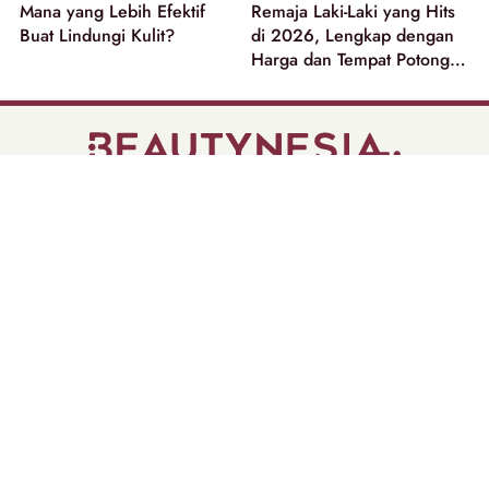
Mana yang Lebih Efektif
Remaja Laki-Laki yang Hits
Buat Lindungi Kulit?
di 2026, Lengkap dengan
Harga dan Tempat Potong
Rambut
part of
Tentang Kami
Pedoman Media Siber
Disclaimer
Privacy Policy
Copyright @ 2026 | Beautynesia.
All Rights Reserved