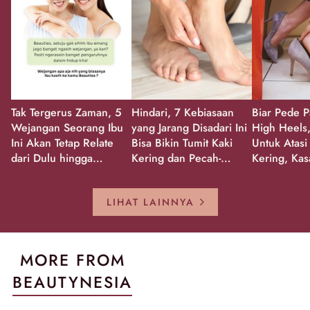
Tak Tergerus Zaman, 5
Hindari, 7 Kebiasaan
Biar Pede P
Wejangan Seorang Ibu
yang Jarang Disadari Ini
High Heels,
Ini Akan Tetap Relate
Bisa Bikin Tumit Kaki
Untuk Atasi
dari Dulu hingga
Kering dan Pecah-
Kering, Kas
Sekarang!
Pecah!
Pecah-peca
Kembali Gl
LIHAT LAINNYA
MORE FROM
BEAUTYNESIA