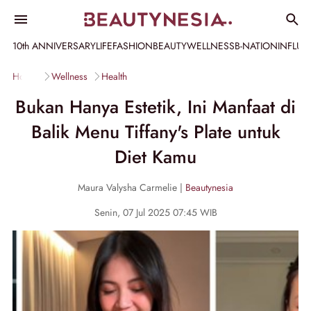
10th ANNIVERSARY
LIFE
FASHION
BEAUTY
WELLNESS
B-NATION
INFLU
Home
Wellness
Health
Bukan Hanya Estetik, Ini Manfaat di
Balik Menu Tiffany's Plate untuk
Diet Kamu
Maura Valysha Carmelie |
Beautynesia
Senin, 07 Jul 2025 07:45 WIB