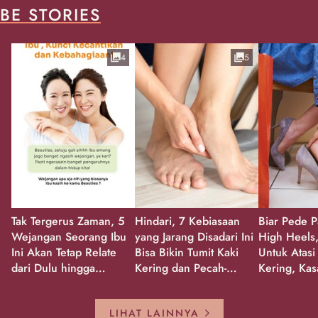
BE STORIES
4
5
Tak Tergerus Zaman, 5
Hindari, 7 Kebiasaan
Biar Pede P
Wejangan Seorang Ibu
yang Jarang Disadari Ini
High Heels,
Ini Akan Tetap Relate
Bisa Bikin Tumit Kaki
Untuk Atasi
dari Dulu hingga
Kering dan Pecah-
Kering, Kas
Sekarang!
Pecah!
Pecah-peca
Kembali Gl
LIHAT LAINNYA