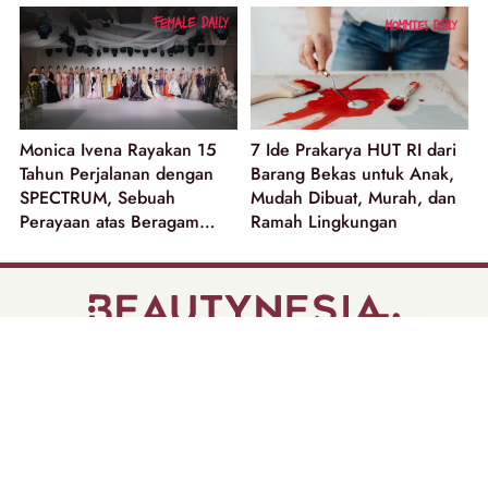
Monica Ivena Rayakan 15
7 Ide Prakarya HUT RI dari
Tahun Perjalanan dengan
Barang Bekas untuk Anak,
SPECTRUM, Sebuah
Mudah Dibuat, Murah, dan
Perayaan atas Beragam
Ramah Lingkungan
Dimensi Perempuan
part of
Tentang Kami
Pedoman Media Siber
Disclaimer
Privacy Policy