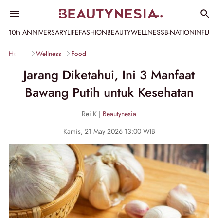
10th ANNIVERSARY
LIFE
FASHION
BEAUTY
WELLNESS
B-NATION
INFLU
Home
Wellness
Food
Jarang Diketahui, Ini 3 Manfaat
Bawang Putih untuk Kesehatan
Rei K |
Beautynesia
Kamis, 21 May 2026 13:00 WIB