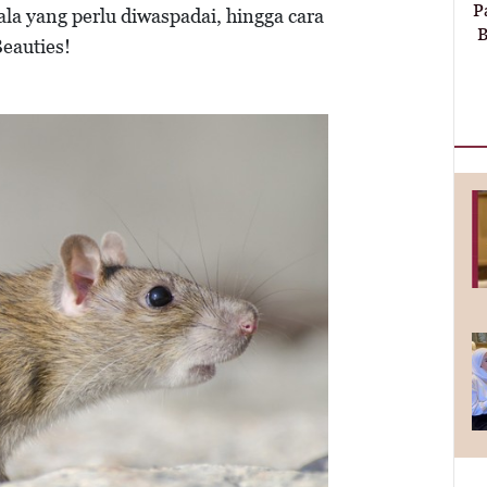
P
ala yang perlu diwaspadai, hingga cara
B
eauties!