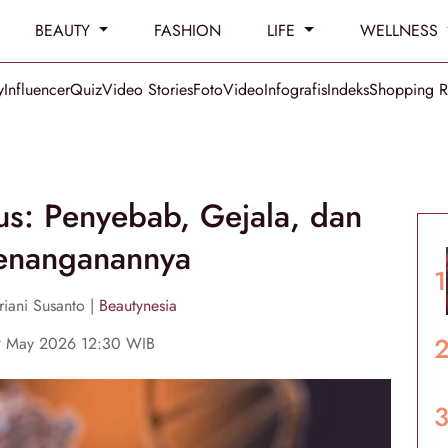
BEAUTY
FASHION
LIFE
WELLNESS
y
Influencer
Quiz
Video Stories
Foto
Video
Infografis
Indeks
Shopping 
s: Penyebab, Gejala, dan
enanganannya
riani Susanto |
Beautynesia
9 May 2026 12:30 WIB