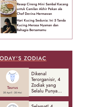
Resep Cireng Mini Sambal Kacang
untuk Camilan Akhir Pekan ala
Chef Devina Hermawan
Hari Kucing Sedunia: Ini 5 Tanda
Kucing Merasa Nyaman dan
Bahagia Bersamamu
ODAY'S ZODIAC
Dikenal
Terorganisir, 4
Zodiak yang
Taurus
Selalu Punya
20 April - 20 Mei
Rencana
Cadangan Soal
Selamat! 4