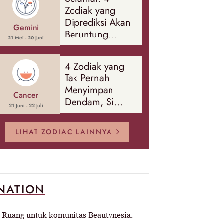
Banyak Hal
Zodiak yang
Diprediksi Akan
Gemini
Beruntung
21 Mei - 20 Juni
Sepanjang
Agustus 2026
4 Zodiak yang
Tak Pernah
Menyimpan
Cancer
Dendam, Si
21 Juni - 22 Juli
Paling Mudah
Memaafkan!
LIHAT ZODIAC LAINNYA
-NATION
Ruang untuk komunitas Beautynesia.