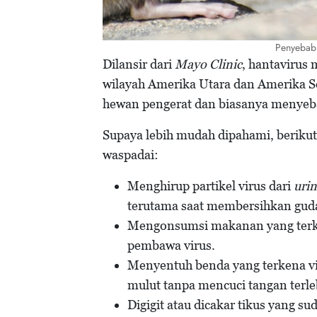
Penyebab 
Dilansir dari
Mayo Clinic
, hantavirus
wilayah Amerika Utara dan Amerika Sel
hewan pengerat dan biasanya menyeba
Supaya lebih mudah dipahami, beriku
waspadai:
Menghirup partikel virus dari
uri
terutama saat membersihkan guda
Mengonsumsi makanan yang terko
pembawa virus.
Menyentuh benda yang terkena vi
mulut tanpa mencuci tangan terle
Digigit atau dicakar tikus yang su