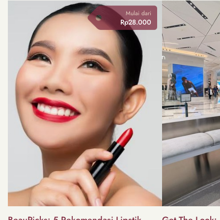
Mulai dari
Rp28.000
BeauPicks: 5 Rekomendasi Lipstik
Get The Look: I