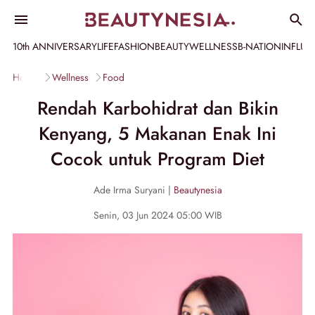
10th ANNIVERSARY
LIFE
FASHION
BEAUTY
WELLNESS
B-NATION
INFLU
Home
Wellness
Food
Rendah Karbohidrat dan Bikin
Kenyang, 5 Makanan Enak Ini
Cocok untuk Program Diet
Ade Irma Suryani |
Beautynesia
Senin, 03 Jun 2024 05:00 WIB