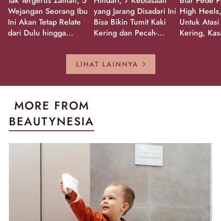
Tak Tergerus Zaman, 5
Hindari, 7 Kebiasaan
Biar Pede P
Wejangan Seorang Ibu
yang Jarang Disadari Ini
High Heels,
Ini Akan Tetap Relate
Bisa Bikin Tumit Kaki
Untuk Atasi
dari Dulu hingga
Kering dan Pecah-
Kering, Kas
Sekarang!
Pecah!
Pecah-peca
Kembali Gl
LIHAT LAINNYA
MORE FROM
BEAUTYNESIA