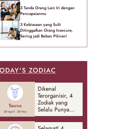
3 Tanda Orang Lain Iri dengan
Pencapaianmu
3 Kebiasaan yang Sulit
Ditinggalkan Orang Insecure,
Sering jadi Beban Pikiran!
ODAY'S ZODIAC
Dikenal
Terorganisir, 4
Zodiak yang
Taurus
Selalu Punya
20 April - 20 Mei
Rencana
Cadangan Soal
Selamat! 4