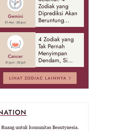
Banyak Hal
Zodiak yang
Diprediksi Akan
Gemini
Beruntung
21 Mei - 20 Juni
Sepanjang
Agustus 2026
4 Zodiak yang
Tak Pernah
Menyimpan
Cancer
Dendam, Si
21 Juni - 22 Juli
Paling Mudah
Memaafkan!
LIHAT ZODIAC LAINNYA
-NATION
Ruang untuk komunitas Beautynesia.