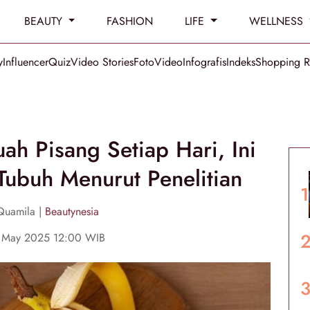
BEAUTY
FASHION
LIFE
WELLNESS
y
Influencer
Quiz
Video Stories
Foto
Video
Infografis
Indeks
Shopping 
ah Pisang Setiap Hari, Ini
Tubuh Menurut Penelitian
Quamila |
Beautynesia
1 May 2025 12:00 WIB