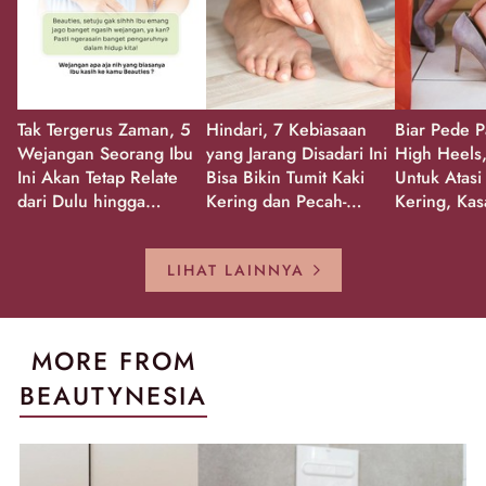
Tak Tergerus Zaman, 5
Hindari, 7 Kebiasaan
Biar Pede P
Wejangan Seorang Ibu
yang Jarang Disadari Ini
High Heels,
Ini Akan Tetap Relate
Bisa Bikin Tumit Kaki
Untuk Atasi
dari Dulu hingga
Kering dan Pecah-
Kering, Kas
Sekarang!
Pecah!
Pecah-peca
Kembali Gl
LIHAT LAINNYA
MORE FROM
BEAUTYNESIA