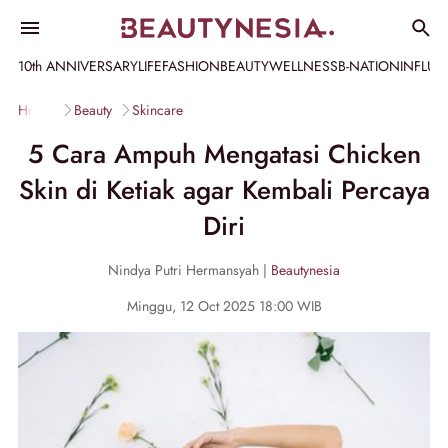
10th ANNIVERSARY
LIFE
FASHION
BEAUTY
WELLNESS
B-NATION
INFLU
Home
Beauty
Skincare
5 Cara Ampuh Mengatasi Chicken
Skin di Ketiak agar Kembali Percaya
Diri
Nindya Putri Hermansyah |
Beautynesia
Minggu, 12 Oct 2025 18:00 WIB