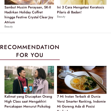
Sambut Musim Perayaan, SK-II
Ini 3 Cara Mengatasi Keratosis
Hadirkan Holiday Coffret
Pilaris di Badan!
Beauty
hingga Festive Crystal Clear Joy
Atrium
Beauty
RECOMMENDATION
FOR YOU
Kalimat yang Diucapkan Orang
7 Mi Instan Terbaik di Dunia
High Class saat Mengakhiri
Versi Smarter Ranking, Indomie
Percakapan Menurut Psikolog
Mi Goreng Ada di Posisi