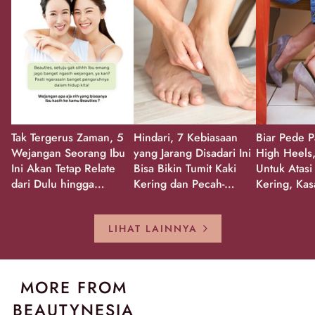
Tak Tergerus Zaman, 5
Hindari, 7 Kebiasaan
Biar Pede P
Wejangan Seorang Ibu
yang Jarang Disadari Ini
High Heels,
Ini Akan Tetap Relate
Bisa Bikin Tumit Kaki
Untuk Atasi
dari Dulu hingga
Kering dan Pecah-
Kering, Kas
Sekarang!
Pecah!
Pecah-peca
Kembali Gl
LIHAT LAINNYA
MORE FROM
BEAUTYNESIA