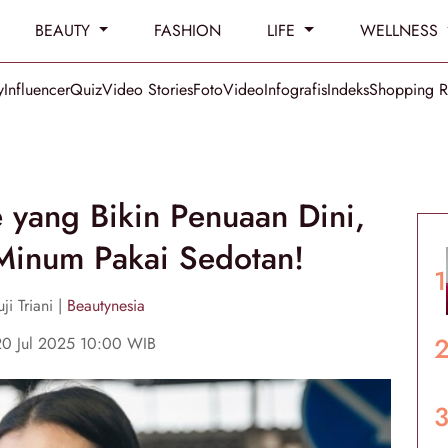
BEAUTY
FASHION
LIFE
WELLNESS
y
Influencer
Quiz
Video Stories
Foto
Video
Infografis
Indeks
Shopping 
 yang Bikin Penuaan Dini,
Minum Pakai Sedotan!
ji Triani |
Beautynesia
20 Jul 2025 10:00 WIB