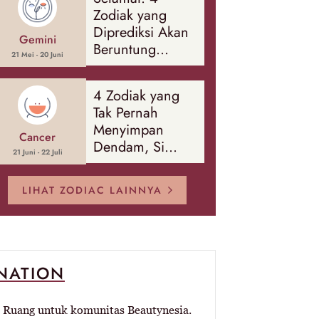
Banyak Hal
Zodiak yang
Diprediksi Akan
Gemini
Beruntung
21 Mei - 20 Juni
Sepanjang
Agustus 2026
4 Zodiak yang
Tak Pernah
Menyimpan
Cancer
Dendam, Si
21 Juni - 22 Juli
Paling Mudah
Memaafkan!
LIHAT ZODIAC LAINNYA
-NATION
Ruang untuk komunitas Beautynesia.