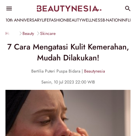
10th ANNIVERSARY
LIFE
FASHION
BEAUTY
WELLNESS
B-NATION
INFLU
Home
Beauty
Skincare
7 Cara Mengatasi Kulit Kemerahan,
Mudah Dilakukan!
Bertilia Puteri Puspa Bidara |
Beautynesia
Senin, 10 Jul 2023 22:00 WIB