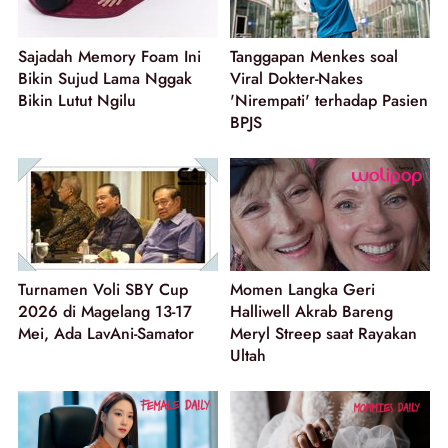
Sajadah Memory Foam Ini
Tanggapan Menkes soal
Bikin Sujud Lama Nggak
Viral Dokter-Nakes
Bikin Lutut Ngilu
'Nirempati' terhadap Pasien
BPJS
Turnamen Voli SBY Cup
Momen Langka Geri
2026 di Magelang 13-17
Halliwell Akrab Bareng
Mei, Ada LavAni-Samator
Meryl Streep saat Rayakan
Ultah