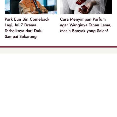
Park Eun Bin Comeback
Cara Menyimpan Parfum
Lagi, Ini 7 Drama
agar Wanginya Tahan Lama,
Terbaiknya dari Dulu
Masih Banyak yang Salah!
Sampai Sekarang
part of
Tentang Kami
Pedoman Media Siber
Disclaimer
Privacy Policy
Copyright @ 2026 | Beautynesia.