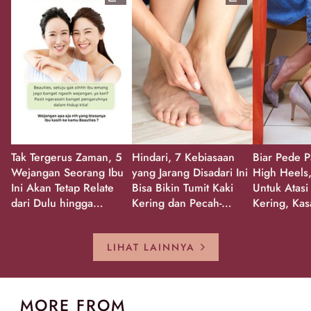
Tak Tergerus Zaman, 5
Hindari, 7 Kebiasaan
Biar Pede P
Wejangan Seorang Ibu
yang Jarang Disadari Ini
High Heels,
Ini Akan Tetap Relate
Bisa Bikin Tumit Kaki
Untuk Atasi
dari Dulu hingga
Kering dan Pecah-
Kering, Kas
Sekarang!
Pecah!
Pecah-peca
Kembali Gl
LIHAT LAINNYA
MORE FROM