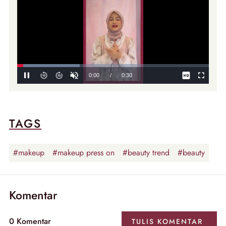
TAGS
#makeup
#makeup press on
#beauty trend
#beauty
Komentar
0
Komentar
TULIS
KOMENTAR