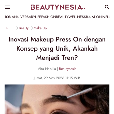
10th ANNIVERSARY
LIFE
FASHION
BEAUTY
WELLNESS
B-NATION
INFLU
Home
Beauty
Make Up
Inovasi Makeup Press On dengan
Konsep yang Unik, Akankah
Menjadi Tren?
Vira Nabilla |
Beautynesia
Jumat, 29 May 2026 11:15 WIB