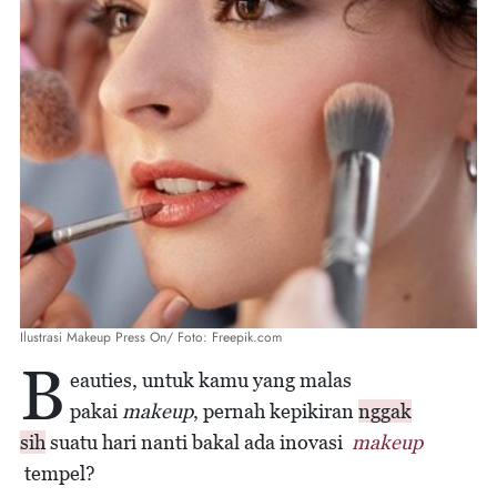
Ilustrasi Makeup Press On/ Foto: Freepik.com
B
eauties, untuk kamu yang malas
pakai
makeup
, pernah kepikiran
nggak
sih
suatu hari nanti bakal ada inovasi
makeup
tempel?