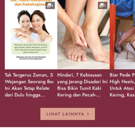
4
5
Tak Tergerus Zaman, 5
Hindari, 7 Kebiasaan
Biar Pede P
Wejangan Seorang Ibu
yang Jarang Disadari Ini
High Heels,
Ini Akan Tetap Relate
Bisa Bikin Tumit Kaki
Untuk Atasi
dari Dulu hingga
Kering dan Pecah-
Kering, Kas
Sekarang!
Pecah!
Pecah-peca
Kembali Gl
LIHAT LAINNYA