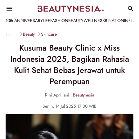
10th ANNIVERSARY
LIFE
FASHION
BEAUTY
WELLNESS
B-NATION
INFLU
Home
Beauty
Skincare
Kusuma Beauty Clinic x Miss
Indonesia 2025, Bagikan Rahasia
Kulit Sehat Bebas Jerawat untuk
Perempuan
Rini Apriliani |
Beautynesia
Senin, 14 Jul 2025 17:30 WIB