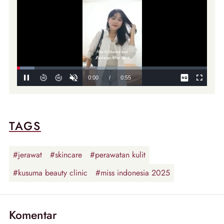
TAGS
#jerawat
#skincare
#perawatan kulit
#kusuma beauty clinic
#miss indonesia 2025
Komentar