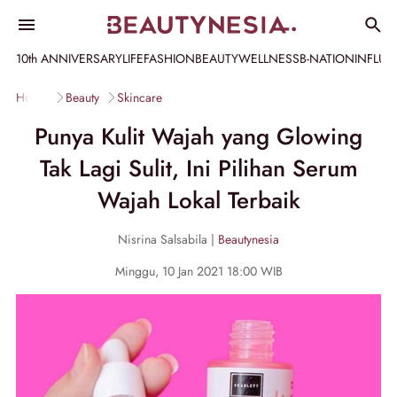
10th ANNIVERSARY
LIFE
FASHION
BEAUTY
WELLNESS
B-NATION
INFLU
Home
Beauty
Skincare
Punya Kulit Wajah yang Glowing
Tak Lagi Sulit, Ini Pilihan Serum
Wajah Lokal Terbaik
Nisrina Salsabila |
Beautynesia
Minggu, 10 Jan 2021 18:00 WIB