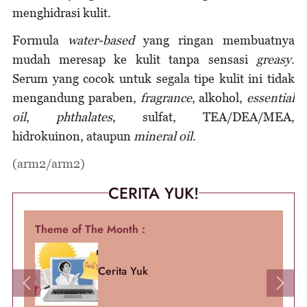
menghidrasi kulit.
Formula
water-based
yang ringan membuatnya
mudah meresap ke kulit tanpa sensasi
greasy
.
Serum yang cocok untuk segala tipe kulit ini tidak
mengandung paraben,
fragrance
, alkohol,
essential
oil
,
phthalates
, sulfat, TEA/DEA/MEA,
hidrokuinon, ataupun
mineral oil
.
(arm2/arm2)
CERITA YUK!
Theme of The Month :
Cerita Yuk
Previous
Next