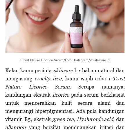
I Trust Nature Licorice Serum/Foto: Instagram/itrustnature.id
Kalau kamu pecinta
skincare
berbahan natural dan
mengusung
cruelty free
, kamu wajib coba
I Trust
Nature Licorice Serum
. Serupa namanya,
kandungan ekstrak
licorice
pada serum berkhasiat
untuk mencerahkan kulit secara alami dan
mengurangi hiperpigmentasi. Ada pula kandungan
vitamin B5, ekstrak
green tea
,
Hyaluronic acid
, dan
allantion
yang bersifat menenangkan iritasi dan