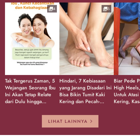
4
5
Tak Tergerus Zaman, 5
Hindari, 7 Kebiasaan
Biar Pede P
Wejangan Seorang Ibu
yang Jarang Disadari Ini
High Heels,
Ini Akan Tetap Relate
Bisa Bikin Tumit Kaki
Untuk Atasi
dari Dulu hingga
Kering dan Pecah-
Kering, Kas
Sekarang!
Pecah!
Pecah-peca
Kembali Gl
LIHAT LAINNYA