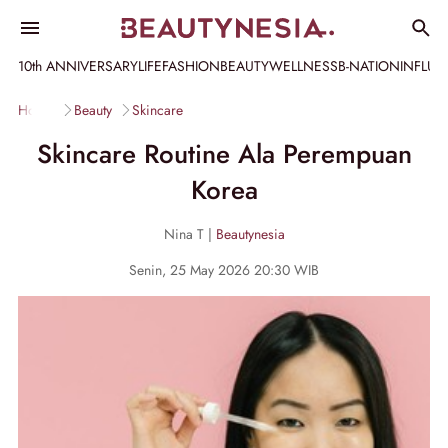
10th ANNIVERSARY
LIFE
FASHION
BEAUTY
WELLNESS
B-NATION
INFLU
Home
Beauty
Skincare
Skincare Routine Ala Perempuan
Korea
Nina T |
Beautynesia
Senin, 25 May 2026 20:30 WIB