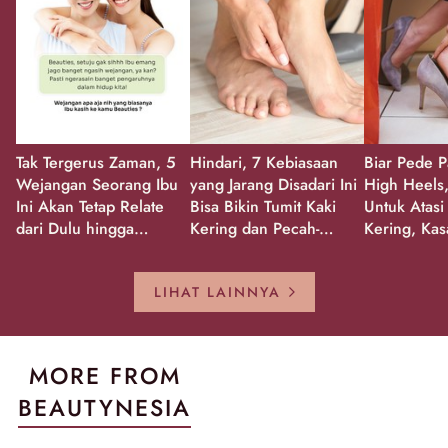
Tak Tergerus Zaman, 5
Hindari, 7 Kebiasaan
Biar Pede P
Wejangan Seorang Ibu
yang Jarang Disadari Ini
High Heels,
Ini Akan Tetap Relate
Bisa Bikin Tumit Kaki
Untuk Atasi
dari Dulu hingga
Kering dan Pecah-
Kering, Kas
Sekarang!
Pecah!
Pecah-peca
Kembali Gl
LIHAT LAINNYA
MORE FROM
BEAUTYNESIA