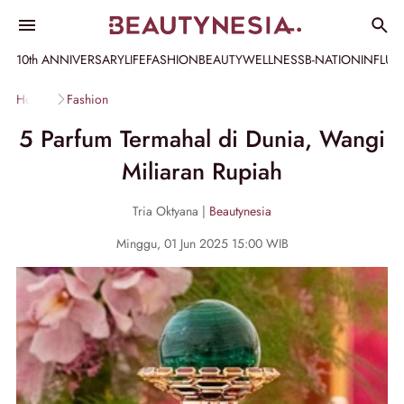
10th ANNIVERSARY
LIFE
FASHION
BEAUTY
WELLNESS
B-NATION
INFLU
Home
Fashion
5 Parfum Termahal di Dunia, Wangi
Miliaran Rupiah
Tria Oktyana |
Beautynesia
Minggu, 01 Jun 2025 15:00 WIB