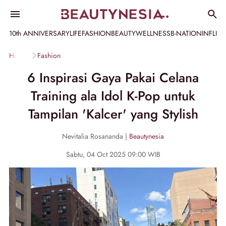
10th ANNIVERSARY
LIFE
FASHION
BEAUTY
WELLNESS
B-NATION
INFLU
Home
Fashion
6 Inspirasi Gaya Pakai Celana
Training ala Idol K-Pop untuk
Tampilan 'Kalcer' yang Stylish
Nevitalia Rosananda |
Beautynesia
Sabtu, 04 Oct 2025 09:00 WIB