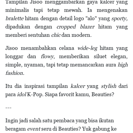
Tampilan Jisoo menggambarkan gaya kalcer yang
minimalis tapi tetap mewah. Ia mengenakan
bralette
hitam dengan detail logo "alo" yang
sporty,
dipadukan dengan
cropped blazer
hitam yang
memberi sentuhan
chic
dan modern.
Jisoo menambahkan celana
wide-leg
hitam yang
longgar dan
flowy
, memberikan siluet elegan,
simple, nyaman, tapi tetap memancarkan aura
high
fashion.
Itu dia inspirasi tampilan
kalcer
yang
stylish
dari
para
idol
K-Pop. Siapa favorit kamu, Beauties?
---
Ingin jadi salah satu pembaca yang bisa ikutan
beragam
event
seru di Beauties? Yuk gabung ke