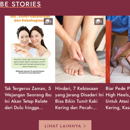
BE STORIES
4
5
Tak Tergerus Zaman, 5
Hindari, 7 Kebiasaan
Biar Pede P
Wejangan Seorang Ibu
yang Jarang Disadari Ini
High Heels,
Ini Akan Tetap Relate
Bisa Bikin Tumit Kaki
Untuk Atasi
dari Dulu hingga
Kering dan Pecah-
Kering, Kas
Sekarang!
Pecah!
Pecah-peca
Kembali Gl
LIHAT LAINNYA