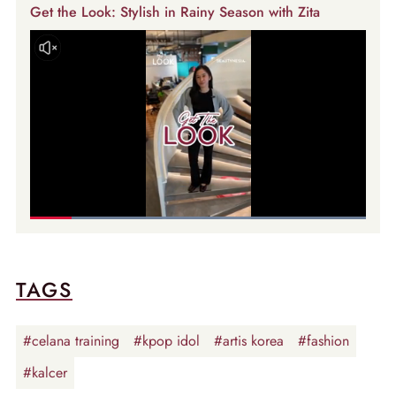
Get the Look: Stylish in Rainy Season with Zita
TAGS
#celana training
#kpop idol
#artis korea
#fashion
#kalcer