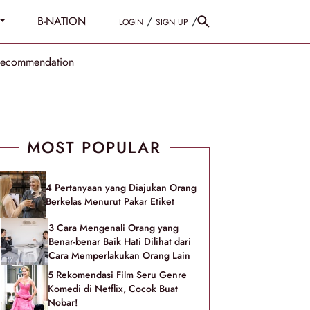
B-NATION
/
/
LOGIN
SIGN UP
Recommendation
MOST POPULAR
4 Pertanyaan yang Diajukan Orang
Berkelas Menurut Pakar Etiket
3 Cara Mengenali Orang yang
Benar-benar Baik Hati Dilihat dari
Cara Memperlakukan Orang Lain
5 Rekomendasi Film Seru Genre
Komedi di Netflix, Cocok Buat
Nobar!