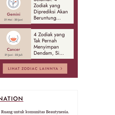
Banyak Hal
Zodiak yang
Diprediksi Akan
Gemini
Beruntung
21 Mei - 20 Juni
Sepanjang
Agustus 2026
4 Zodiak yang
Tak Pernah
Menyimpan
Cancer
Dendam, Si
21 Juni - 22 Juli
Paling Mudah
Memaafkan!
LIHAT ZODIAC LAINNYA
-NATION
Ruang untuk komunitas Beautynesia.