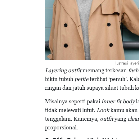
Ilustrasi laye
Layering outfit
memang terkesan
fash
bikin tubuh
petite
terlihat ‘penuh’. K
ringan dan jatuh supaya siluet tubuh 
Misalnya seperti pakai
inner fit body
l
tidak melewati lutut.
Look
kamu akan 
tenggelam. Kuncinya,
outfit
yang
clea
proporsional.