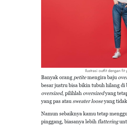
Ilustrasi outfit dengan f
Banyak orang
petite
mengira baju
ove
besar justru bisa bikin tubuh hilang di
oversized
, pilihlah
oversized
yang teta
yang pas atau
sweater loose
yang tidak
Namun sebaiknya kamu tetap mengg
pinggang, biasanya lebih
flattering
un