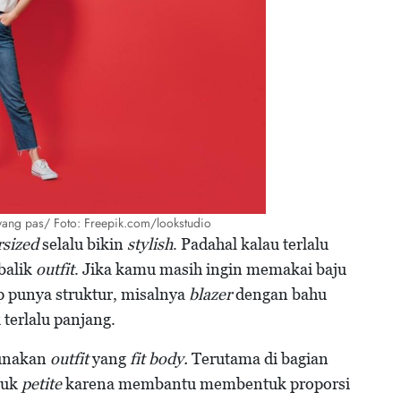
it yang pas/ Foto: Freepik.com/lookstudio
rsized
selalu bikin
stylish
. Padahal kalau terlalu
 balik
outfit
. Jika kamu masih ingin memakai baju
p punya struktur, misalnya
blazer
dengan bahu
 terlalu panjang.
unakan
outfit
yang
fit body.
Terutama di bagian
tuk
petite
karena membantu membentuk proporsi