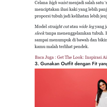
Celana
high waist
menjadi salah satu ‘
menciptakan ilusi kaki yang lebih panja
proporsi tubuh jadi kelihatan lebih je
Model
straight cut
atau
wide leg
yang j
sleek
tanpa menenggelamkan tubuh. Hi
sampai menumpuk di bawah dan bikin ka
kamu malah terlihat pendek.
Baca Juga :
Get The Look: Inspirasi A
3. Gunakan Outfit dengan Fit yan