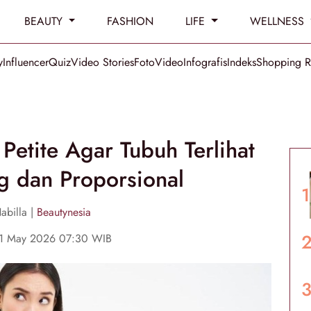
BEAUTY
FASHION
LIFE
WELLNESS
y
Influencer
Quiz
Video Stories
Foto
Video
Infografis
Indeks
Shopping 
Petite Agar Tubuh Terlihat
g dan Proporsional
abilla |
Beautynesia
1 May 2026 07:30 WIB