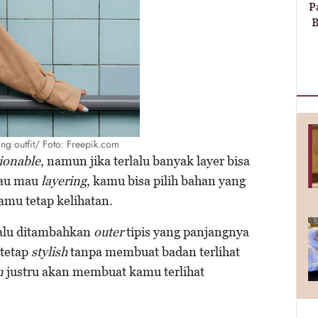
P
B
ring outfit/ Foto: Freepik.com
ionable
, namun jika terlalu banyak layer bisa
alau mau
layering
, kamu bisa pilih bahan yang
kamu tetap kelihatan.
alu ditambahkan
outer
tipis yang panjangnya
tetap
stylish
tanpa membuat badan terlihat
n
justru akan membuat kamu terlihat