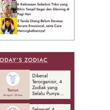
6 Kebiasaan Sebelum Tidur yang
Bikin Tampil Segar dan Glowing di
Pagi Hari
3 Tanda Orang Belum Dewasa
Secara Emosional, serta Cara
Meningkatkannya!
ODAY'S ZODIAC
Dikenal
Terorganisir, 4
Zodiak yang
Taurus
Selalu Punya
20 April - 20 Mei
Rencana
Cadangan Soal
Selamat! 4