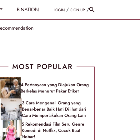
B-NATION
/
/
LOGIN
SIGN UP
Recommendation
MOST POPULAR
4 Pertanyaan yang Diajukan Orang
Berkelas Menurut Pakar Etiket
3 Cara Mengenali Orang yang
Benar-benar Baik Hati Dilihat dari
Cara Memperlakukan Orang Lain
5 Rekomendasi Film Seru Genre
Komedi di Netflix, Cocok Buat
Nobar!