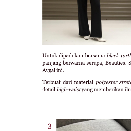
Untuk dipadukan bersama
black turt
panjang berwarna serupa, Beauties. S
Avgal ini.
Terbuat dari material
polyester stret
detail
high-waist
yang memberikan ilus
3