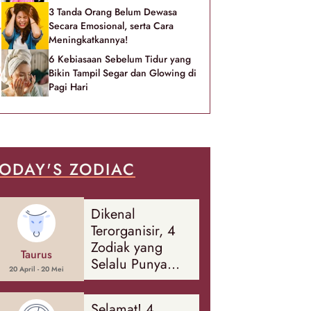
3 Tanda Orang Belum Dewasa
Secara Emosional, serta Cara
Meningkatkannya!
6 Kebiasaan Sebelum Tidur yang
Bikin Tampil Segar dan Glowing di
Pagi Hari
ODAY'S ZODIAC
Dikenal
Terorganisir, 4
Zodiak yang
Taurus
Selalu Punya
20 April - 20 Mei
Rencana
Cadangan Soal
Selamat! 4