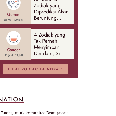
Banyak Hal
Zodiak yang
Diprediksi Akan
Gemini
Beruntung
21 Mei - 20 Juni
Sepanjang
Agustus 2026
4 Zodiak yang
Tak Pernah
Menyimpan
Cancer
Dendam, Si
21 Juni - 22 Juli
Paling Mudah
Memaafkan!
LIHAT ZODIAC LAINNYA
-NATION
Ruang untuk komunitas Beautynesia.