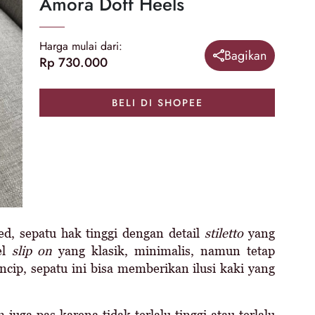
Amora Doff Heels
Harga mulai dari:
Bagikan
Rp 730.000
BELI DI SHOPEE
d, sepatu hak tinggi dengan detail
stiletto
yang
el
slip on
yang klasik, minimalis, namun tetap
ncip, sepatu ini bisa memberikan ilusi kaki yang
 juga pas karena tidak terlalu tinggi atau terlalu