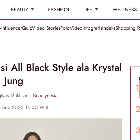
BEAUTY
FASHION
LIFE
WELLNESS
y
Influencer
Quiz
Video Stories
Foto
Video
Infografis
Indeks
Shopping 
i All Black Style ala Krystal
Jung
tyas Muktisari |
Beautynesia
16 Sep 2025 14:00 WIB