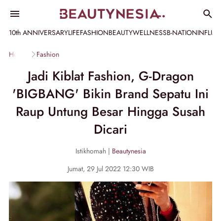
10th ANNIVERSARY
LIFE
FASHION
BEAUTY
WELLNESS
B-NATION
INFLU
Home
Fashion
Jadi Kiblat Fashion, G-Dragon
'BIGBANG' Bikin Brand Sepatu Ini
Raup Untung Besar Hingga Susah
Dicari
Istikhomah |
Beautynesia
Jumat, 29 Jul 2022 12:30 WIB