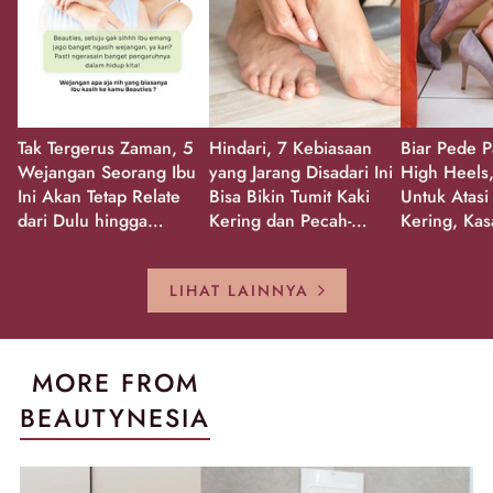
Tak Tergerus Zaman, 5
Hindari, 7 Kebiasaan
Biar Pede P
Wejangan Seorang Ibu
yang Jarang Disadari Ini
High Heels,
Ini Akan Tetap Relate
Bisa Bikin Tumit Kaki
Untuk Atasi
dari Dulu hingga
Kering dan Pecah-
Kering, Kas
Sekarang!
Pecah!
Pecah-peca
Kembali Gl
LIHAT LAINNYA
MORE FROM
BEAUTYNESIA