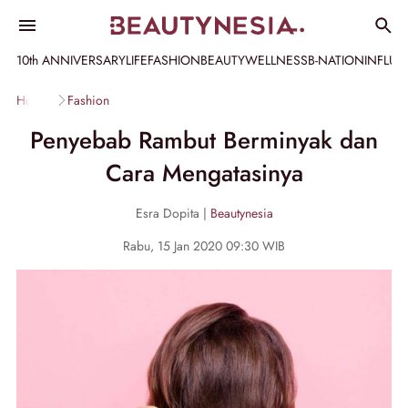
10th ANNIVERSARY
LIFE
FASHION
BEAUTY
WELLNESS
B-NATION
INFLU
Home
Fashion
Penyebab Rambut Berminyak dan
Cara Mengatasinya
Esra Dopita |
Beautynesia
Rabu, 15 Jan 2020 09:30 WIB