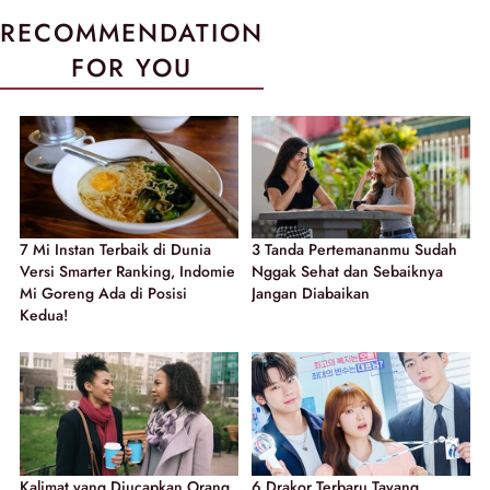
RECOMMENDATION
FOR YOU
7 Mi Instan Terbaik di Dunia
3 Tanda Pertemananmu Sudah
Versi Smarter Ranking, Indomie
Nggak Sehat dan Sebaiknya
Mi Goreng Ada di Posisi
Jangan Diabaikan
Kedua!
Kalimat yang Diucapkan Orang
6 Drakor Terbaru Tayang