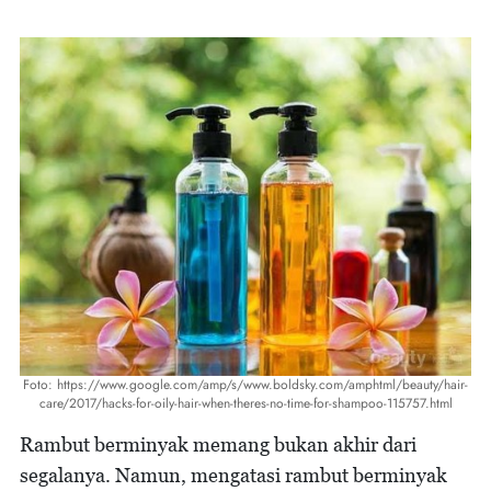
Foto: https://www.google.com/amp/s/www.boldsky.com/amphtml/beauty/hair-
care/2017/hacks-for-oily-hair-when-theres-no-time-for-shampoo-115757.html
Rambut berminyak memang bukan akhir dari
segalanya. Namun, mengatasi rambut berminyak