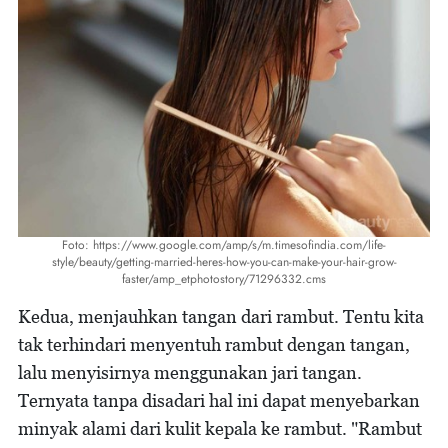
Foto: https://www.google.com/amp/s/m.timesofindia.com/life-
style/beauty/getting-married-heres-how-you-can-make-your-hair-grow-
faster/amp_etphotostory/71296332.cms
Kedua, menjauhkan tangan dari rambut. Tentu kita
tak terhindari menyentuh rambut dengan tangan,
lalu menyisirnya menggunakan jari tangan.
Ternyata tanpa disadari hal ini dapat menyebarkan
minyak alami dari kulit kepala ke rambut. "Rambut