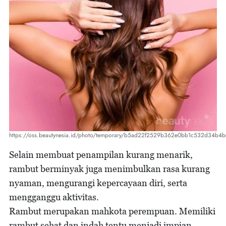
https://oss.beautynesia.id/photo/temporary/b5ad22f2529b362e0bb1c532d34b4b
Selain membuat penampilan kurang menarik,
rambut berminyak juga menimbulkan rasa kurang
nyaman, mengurangi kepercayaan diri, serta
mengganggu aktivitas.
Rambut merupakan mahkota perempuan. Memiliki
rambut sehat dan indah tentu menjadi impian