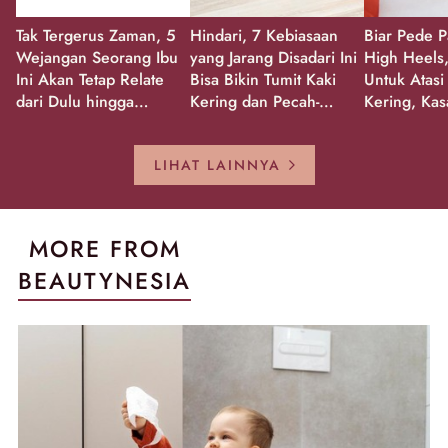
Tak Tergerus Zaman, 5
Hindari, 7 Kebiasaan
Biar Pede P
Wejangan Seorang Ibu
yang Jarang Disadari Ini
High Heels,
Ini Akan Tetap Relate
Bisa Bikin Tumit Kaki
Untuk Atasi
dari Dulu hingga
Kering dan Pecah-
Kering, Kas
Sekarang!
Pecah!
Pecah-peca
Kembali Gl
LIHAT LAINNYA
MORE FROM
BEAUTYNESIA