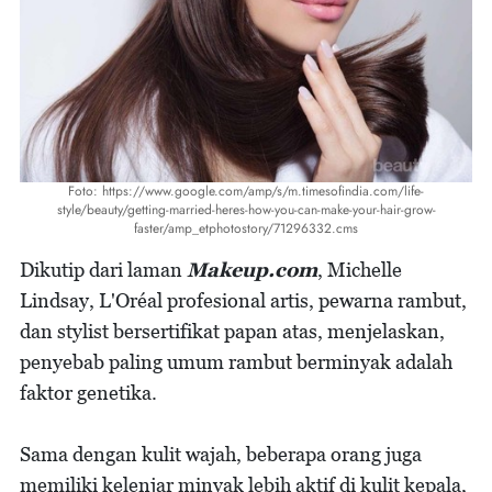
Foto: https://www.google.com/amp/s/m.timesofindia.com/life-
style/beauty/getting-married-heres-how-you-can-make-your-hair-grow-
faster/amp_etphotostory/71296332.cms
Dikutip dari laman
Makeup.com
, Michelle
Lindsay, L'Oréal profesional artis, pewarna rambut,
dan stylist bersertifikat papan atas, menjelaskan,
penyebab paling umum rambut berminyak adalah
faktor genetika.
Sama dengan kulit wajah, beberapa orang juga
memiliki kelenjar minyak lebih aktif di kulit kepala,