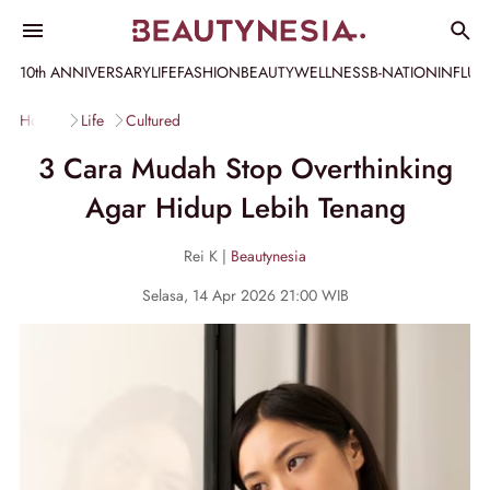
10th ANNIVERSARY
LIFE
FASHION
BEAUTY
WELLNESS
B-NATION
INFLU
Home
Life
Cultured
3 Cara Mudah Stop Overthinking
Agar Hidup Lebih Tenang
Rei K |
Beautynesia
Selasa, 14 Apr 2026 21:00 WIB