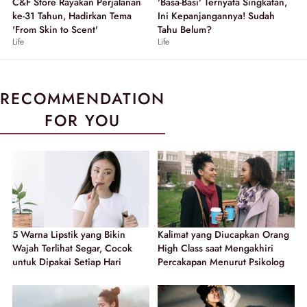
C&F Store Rayakan Perjalanan
'Basa-Basi' Ternyata Singkatan,
ke-31 Tahun, Hadirkan Tema
Ini Kepanjangannya! Sudah
'From Skin to Scent'
Tahu Belum?
Life
Life
RECOMMENDATION
FOR YOU
5 Warna Lipstik yang Bikin
Kalimat yang Diucapkan Orang
Wajah Terlihat Segar, Cocok
High Class saat Mengakhiri
untuk Dipakai Setiap Hari
Percakapan Menurut Psikolog