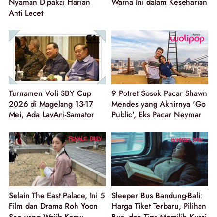
Nyaman Dipakai Harian
Warna Ini dalam Keseharian
Anti Lecet
Turnamen Voli SBY Cup
9 Potret Sosok Pacar Shawn
2026 di Magelang 13-17
Mendes yang Akhirnya 'Go
Mei, Ada LavAni-Samator
Public', Eks Pacar Neymar
Selain The East Palace, Ini 5
Sleeper Bus Bandung-Bali:
Film dan Drama Roh Yoon
Harga Tiket Terbaru, Pilihan
Seo yang Wajib Kamu
Bus, dan Tips Memilih Kursi