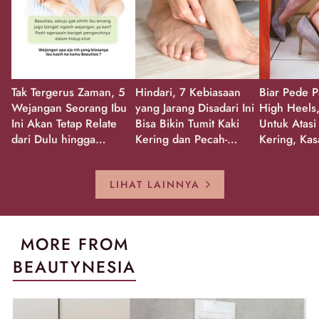
Tak Tergerus Zaman, 5
Hindari, 7 Kebiasaan
Biar Pede P
Wejangan Seorang Ibu
yang Jarang Disadari Ini
High Heels,
Ini Akan Tetap Relate
Bisa Bikin Tumit Kaki
Untuk Atasi
dari Dulu hingga
Kering dan Pecah-
Kering, Kas
Sekarang!
Pecah!
Pecah-peca
Kembali Gl
LIHAT LAINNYA
MORE FROM
BEAUTYNESIA