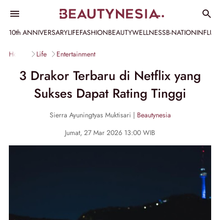
10th ANNIVERSARY
LIFE
FASHION
BEAUTY
WELLNESS
B-NATION
INFLU
Home
Life
Entertainment
3 Drakor Terbaru di Netflix yang
Sukses Dapat Rating Tinggi
Sierra Ayuningtyas Muktisari |
Beautynesia
Jumat, 27 Mar 2026 13:00 WIB