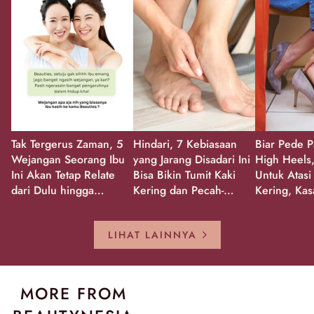
Tak Tergerus Zaman, 5
Hindari, 7 Kebiasaan
Biar Pede P
Wejangan Seorang Ibu
yang Jarang Disadari Ini
High Heels,
Ini Akan Tetap Relate
Bisa Bikin Tumit Kaki
Untuk Atasi
dari Dulu hingga
Kering dan Pecah-
Kering, Kas
Sekarang!
Pecah!
Pecah-peca
Kembali Gl
LIHAT LAINNYA
MORE FROM