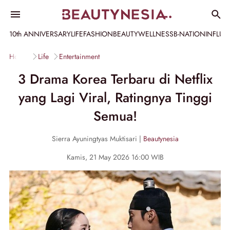
10th ANNIVERSARY
LIFE
FASHION
BEAUTY
WELLNESS
B-NATION
INFLU
Home
Life
Entertainment
3 Drama Korea Terbaru di Netflix
yang Lagi Viral, Ratingnya Tinggi
Semua!
Sierra Ayuningtyas Muktisari |
Beautynesia
Kamis, 21 May 2026 16:00 WIB