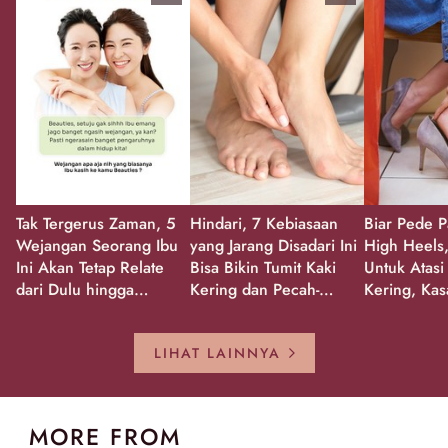
Tak Tergerus Zaman, 5
Hindari, 7 Kebiasaan
Biar Pede P
Wejangan Seorang Ibu
yang Jarang Disadari Ini
High Heels,
Ini Akan Tetap Relate
Bisa Bikin Tumit Kaki
Untuk Atasi
dari Dulu hingga
Kering dan Pecah-
Kering, Kas
Sekarang!
Pecah!
Pecah-peca
Kembali Gl
LIHAT LAINNYA
MORE FROM