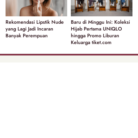
Rekomendasi Lipstik Nude
Baru di Minggu Ini: Koleksi
yang Lagi Jadi Incaran
Hijab Pertama UNIQLO
Banyak Perempuan
hingga Promo Liburan
Keluarga tiket.com
part of
Tentang Kami
Pedoman Media Siber
Disclaimer
Privacy Policy
Copyright @ 2026 | Beautynesia.