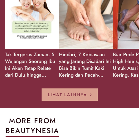
Tak Tergerus Zaman, 5
Hindari, 7 Kebiasaan
Biar Pede P
Wejangan Seorang Ibu
yang Jarang Disadari Ini
High Heels,
Ini Akan Tetap Relate
Bisa Bikin Tumit Kaki
Untuk Atasi
dari Dulu hingga
Kering dan Pecah-
Kering, Kas
Sekarang!
Pecah!
Pecah-peca
Kembali Gl
LIHAT LAINNYA
MORE FROM
BEAUTYNESIA