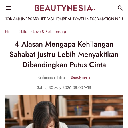
10th ANNIVERSARY
LIFE
FASHION
BEAUTY
WELLNESS
B-NATION
INFLU
Home
Life
Love & Relationship
4 Alasan Mengapa Kehilangan
Sahabat Justru Lebih Menyakitkan
Dibandingkan Putus Cinta
Raihannisa Fitriah |
Beautynesia
Sabtu, 30 May 2026 08:00 WIB