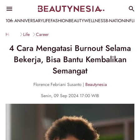
10th ANNIVERSARY
LIFE
FASHION
BEAUTY
WELLNESS
B-NATION
INFLU
Home
Life
Career
4 Cara Mengatasi Burnout Selama
Bekerja, Bisa Bantu Kembalikan
Semangat
Florence Febriani Susanto |
Beautynesia
Senin, 09 Sep 2024 17:00 WIB