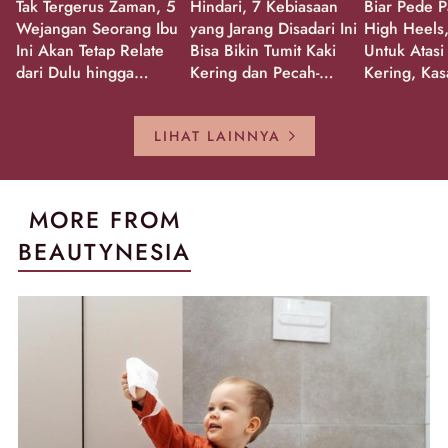
Tak Tergerus Zaman, 5
Hindari, 7 Kebiasaan
Biar Pede P
Wejangan Seorang Ibu
yang Jarang Disadari Ini
High Heels,
Ini Akan Tetap Relate
Bisa Bikin Tumit Kaki
Untuk Atasi
dari Dulu hingga
Kering dan Pecah-
Kering, Kas
Sekarang!
Pecah!
Pecah-peca
Kembali Gl
LIHAT LAINNYA
MORE FROM
BEAUTYNESIA