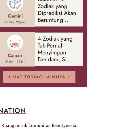
Banyak Hal
Zodiak yang
Diprediksi Akan
Gemini
Beruntung
21 Mei - 20 Juni
Sepanjang
Agustus 2026
4 Zodiak yang
Tak Pernah
Menyimpan
Cancer
Dendam, Si
21 Juni - 22 Juli
Paling Mudah
Memaafkan!
LIHAT ZODIAC LAINNYA
-NATION
Ruang untuk komunitas Beautynesia.