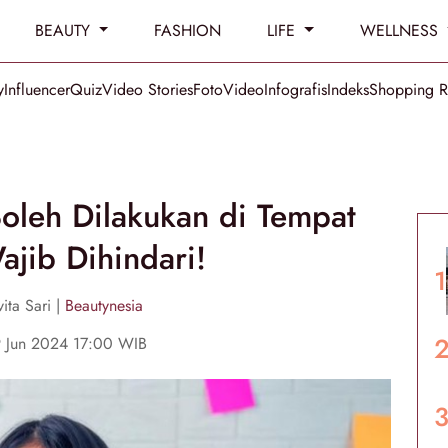
BEAUTY
FASHION
LIFE
WELLNESS
y
Influencer
Quiz
Video Stories
Foto
Video
Infografis
Indeks
Shopping 
oleh Dilakukan di Tempat
ajib Dihindari!
ita Sari |
Beautynesia
9 Jun 2024 17:00 WIB