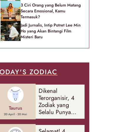
3 Ciri Orang yang Belum Matang
Secara Emosional, Kamu
Termasuk?
Jadi Jurnalis, Intip Potret Lee Min
Ho yang Akan Bintangi Film
Misteri Baru
ODAY'S ZODIAC
Dikenal
Terorganisir, 4
Zodiak yang
Taurus
Selalu Punya
20 April - 20 Mei
Rencana
Cadangan Soal
Selamat! 4