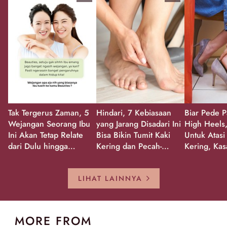
Tak Tergerus Zaman, 5
Hindari, 7 Kebiasaan
Biar Pede P
Wejangan Seorang Ibu
yang Jarang Disadari Ini
High Heels,
Ini Akan Tetap Relate
Bisa Bikin Tumit Kaki
Untuk Atasi
dari Dulu hingga
Kering dan Pecah-
Kering, Kas
Sekarang!
Pecah!
Pecah-peca
Kembali Gl
LIHAT LAINNYA
MORE FROM