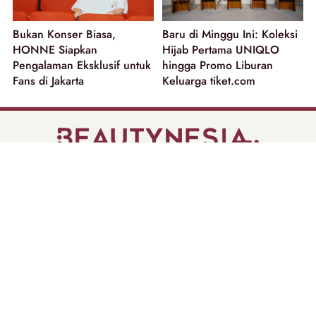
Bukan Konser Biasa,
Baru di Minggu Ini: Koleksi
HONNE Siapkan
Hijab Pertama UNIQLO
Pengalaman Eksklusif untuk
hingga Promo Liburan
Fans di Jakarta
Keluarga tiket.com
part of
Tentang Kami
Pedoman Media Siber
Disclaimer
Privacy Policy
Copyright @ 2026 | Beautynesia.
All Rights Reserved