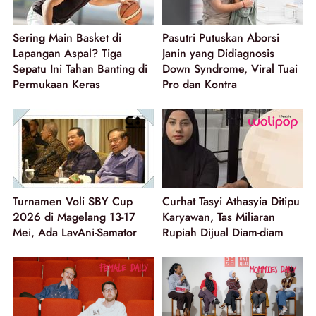
Sering Main Basket di
Pasutri Putuskan Aborsi
Lapangan Aspal? Tiga
Janin yang Didiagnosis
Sepatu Ini Tahan Banting di
Down Syndrome, Viral Tuai
Permukaan Keras
Pro dan Kontra
Turnamen Voli SBY Cup
Curhat Tasyi Athasyia Ditipu
2026 di Magelang 13-17
Karyawan, Tas Miliaran
Mei, Ada LavAni-Samator
Rupiah Dijual Diam-diam