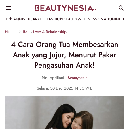
10th ANNIVERSARY
LIFE
FASHION
BEAUTY
WELLNESS
B-NATION
INFLU
Home
Life
Love & Relationship
4 Cara Orang Tua Membesarkan
Anak yang Jujur, Menurut Pakar
Pengasuhan Anak!
Rini Apriliani |
Beautynesia
Selasa, 30 Dec 2025 14:30 WIB