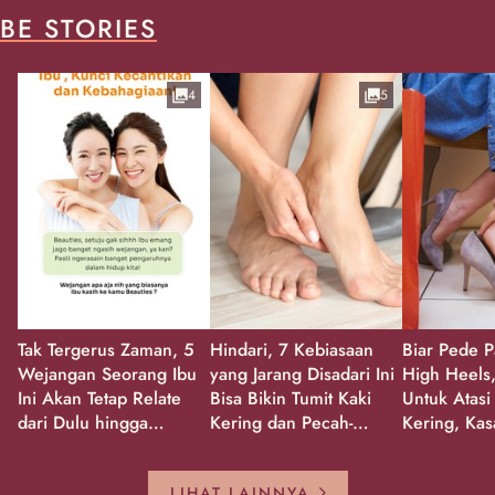
BE STORIES
4
5
Tak Tergerus Zaman, 5
Hindari, 7 Kebiasaan
Biar Pede P
Wejangan Seorang Ibu
yang Jarang Disadari Ini
High Heels,
Ini Akan Tetap Relate
Bisa Bikin Tumit Kaki
Untuk Atasi
dari Dulu hingga
Kering dan Pecah-
Kering, Kas
Sekarang!
Pecah!
Pecah-peca
Kembali Gl
LIHAT LAINNYA