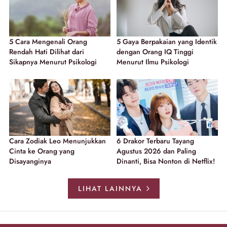
5 Cara Mengenali Orang
5 Gaya Berpakaian yang Identik
Rendah Hati Dilihat dari
dengan Orang IQ Tinggi
Sikapnya Menurut Psikologi
Menurut Ilmu Psikologi
Cara Zodiak Leo Menunjukkan
6 Drakor Terbaru Tayang
Cinta ke Orang yang
Agustus 2026 dan Paling
Disayanginya
Dinanti, Bisa Nonton di Netflix!
LIHAT LAINNYA