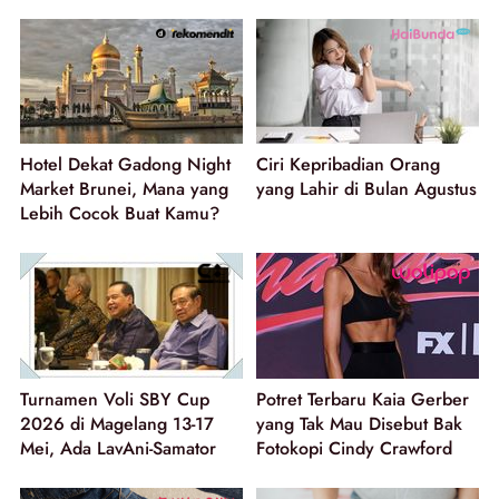
Hotel Dekat Gadong Night
Ciri Kepribadian Orang
Market Brunei, Mana yang
yang Lahir di Bulan Agustus
Lebih Cocok Buat Kamu?
Turnamen Voli SBY Cup
Potret Terbaru Kaia Gerber
2026 di Magelang 13-17
yang Tak Mau Disebut Bak
Mei, Ada LavAni-Samator
Fotokopi Cindy Crawford