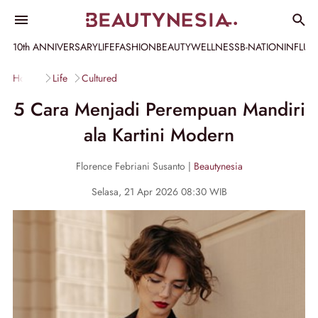
10th ANNIVERSARY
LIFE
FASHION
BEAUTY
WELLNESS
B-NATION
INFLU
Home
Life
Cultured
5 Cara Menjadi Perempuan Mandiri
ala Kartini Modern
Florence Febriani Susanto |
Beautynesia
Selasa, 21 Apr 2026 08:30 WIB