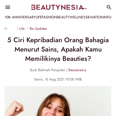
10th ANNIVERSARY
LIFE
FASHION
BEAUTY
WELLNESS
B-NATION
INFLU
Home
Life
Be Updates
5 Ciri Kepribadian Orang Bahagia
Menurut Sains, Apakah Kamu
Memilikinya Beauties?
Budi Rahmah Panjaitan |
Beautynesia
Senin, 16 Aug 2021 10:00 WIB