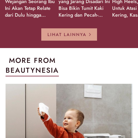
Wejangan Seorang Ibu
yang Jarang Disadari Ini
High Heels,
Ini Akan Tetap Relate
Bisa Bikin Tumit Kaki
Untuk Atasi
dari Dulu hingga
Kering dan Pecah-
Kering, Kas
Sekarang!
Pecah!
Pecah-peca
Kembali Gl
LIHAT LAINNYA
MORE FROM
BEAUTYNESIA